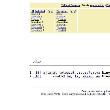
Table of Contents
|
Words
:
Alphabetical
-
Fr
Alphabetical
[
«
»
]
Frequency
[
«
»
]
kinyílt
1
2
kín
kinyitják
1
2
kincset
kinyitni
1
2
kinézett
kinyitom 2
2 kinyitom
kinyitotta
6
2
kinyúlt
kinyitották
1
2
kipirult
kinyújtotta
1
2
kirakták
Rész
1 
 13
| 
ajtaját
 lélegzet-visszafojtva 
kiny
2 
 16
|      csukod 
be
, 
te
, 
amikor
én
kiny
Best viewed with any br
IntraText®
(V89) - Some rights reserved by
EuloTech SRL
- 1