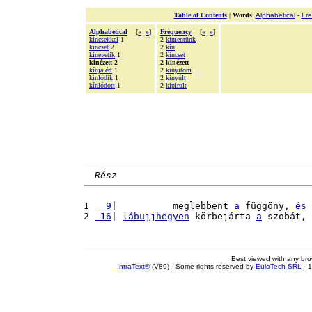
Table of Contents
|
Words
:
Alphabetical
-
Fr
Alphabetical
[
«
»
]
Frequency
[
«
»
]
kincsekkel
1
2
kimentünk
kincset
2
2
kín
kinevetik
1
2
kincset
kinézett 2
2 kinézett
kínjaiért
1
2
kinyitom
kínlódik
1
2
kinyúlt
kínlódott
1
2
kipirult
Rész
1 
  9
|          meglebbent 
a
 függöny, 
és
2 
 16
| 
lábujjhegyen
 körbejárta 
a
 szobát, 
Best viewed with any br
IntraText®
(V89) - Some rights reserved by
EuloTech SRL
- 1