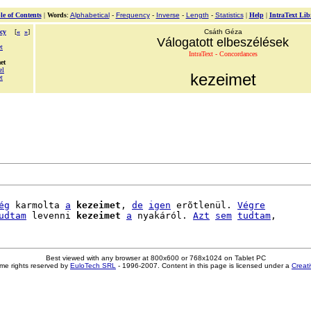
le of Contents
|
Words
:
Alphabetical
-
Frequency
-
Inverse
-
Length
-
Statistics
|
Help
|
IntraText Lib
cy
[
«
»
]
Csáth Géza
Válogatott elbeszélések
t
IntraText - Concordances
et
el
kezeimet
t
ég
 karmolta 
a
kezeimet
, 
de
igen
 erõtlenül. 
Végre
udtam
 levenni 
kezeimet
a
 nyakáról. 
Azt
sem
tudtam
Best viewed with any browser at 800x600 or 768x1024 on Tablet PC
me rights reserved by
EuloTech SRL
- 1996-2007. Content in this page is licensed under a
Creat