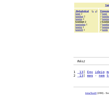
Tab
Alphabetical
[
«
»
]
Frequen
kezei
2
2
kezei
kezeiket
2
2
kezeike
kezeim
2
2
kezeim
kezeimet 2
2 kezeim
kezeimhez
1
2
kezekk
kezeire
1
2
kezeme
kezeirõl
1
2
kezük
Rész
1 
 13
| 
Egy
ideig
m
2 
 13
| 
meg
 - 
nem
t
IntraText®
(V89) - So