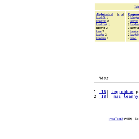
Tab
Alphabetical
[
«
»
]
Frequen
kezdték
1
2
kétségt
kezdtem
8
2
kevert
kezdtünk
1
2
kezden
kezdve 2
2 kezdv
keze
3
2
kezébe
kezébe
2
2
kezébõ
kezében
4
2
kezei
Rész
1 
 18
| 
legjobban
 p
2 
 18
|  
más
leánny
IntraText®
(V89) - So