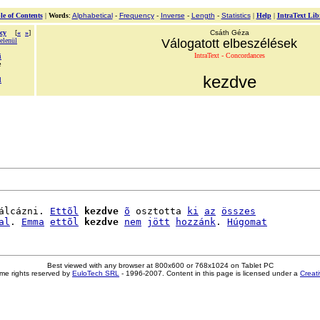
le of Contents
|
Words
:
Alphabetical
-
Frequency
-
Inverse
-
Length
-
Statistics
|
Help
|
IntraText Lib
cy
[
«
»
]
Csáth Géza
elenül
Válogatott elbeszélések
IntraText - Concordances
i
e
kezdve
l
álcázni. 
Ettõl
kezdve
õ
 osztotta 
ki
az
összes
al
. 
Emma
ettõl
kezdve
nem
jött
hozzánk
. 
Húgomat
Best viewed with any browser at 800x600 or 768x1024 on Tablet PC
me rights reserved by
EuloTech SRL
- 1996-2007. Content in this page is licensed under a
Creat