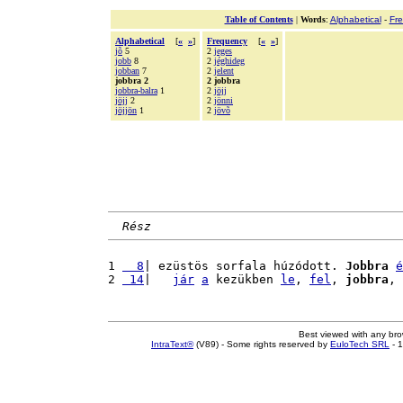
Table of Contents
|
Words
:
Alphabetical
-
Fr
Alphabetical
[
«
»
]
Frequency
[
«
»
]
jõ
5
2
jeges
jobb
8
2
jéghideg
jobban
7
2
jelent
jobbra 2
2 jobbra
jobbra-balra
1
2
jöjj
jöjj
2
2
jönni
jöjjön
1
2
jövõ
Rész
1 
  8
| ezüstös sorfala húzódott. 
Jobbra
é
2 
 14
|   
jár
a
 kezükben 
le
, 
fel
, 
jobbra
, 
Best viewed with any br
IntraText®
(V89) - Some rights reserved by
EuloTech SRL
- 1