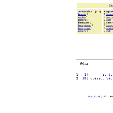
Tab
Alphabetical
[
«
»
]
Frequen
istennõi
1
2
ismer
iszákos
1
2
ismers
iszonyat
1
2
ispán
iszonyatos 2
2 iszony
iszonyatosan
2
2
iszony
iszonyodom
1
2
ítéletn
iszonyú
3
2
ittak
Rész
1 
  1
|       
is
te
2 
 18
| ütésig. 
Vég
IntraText®
(V89) - So