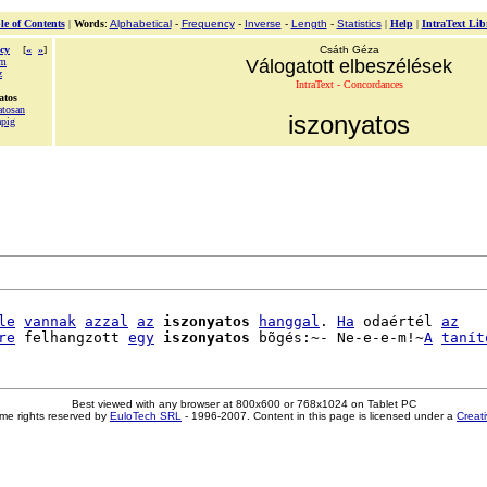
le of Contents
|
Words
:
Alphabetical
-
Frequency
-
Inverse
-
Length
-
Statistics
|
Help
|
IntraText Lib
cy
[
«
»
]
Csáth Géza
em
Válogatott elbeszélések
z
IntraText - Concordances
atos
atosan
iszonyatos
apig
le
vannak
azzal
az
iszonyatos
hanggal
. 
Ha
 odaértél 
az
re
 felhangzott 
egy
iszonyatos
 bõgés:~- Ne-e-e-m!~
A
tanít
Best viewed with any browser at 800x600 or 768x1024 on Tablet PC
me rights reserved by
EuloTech SRL
- 1996-2007. Content in this page is licensed under a
Creat