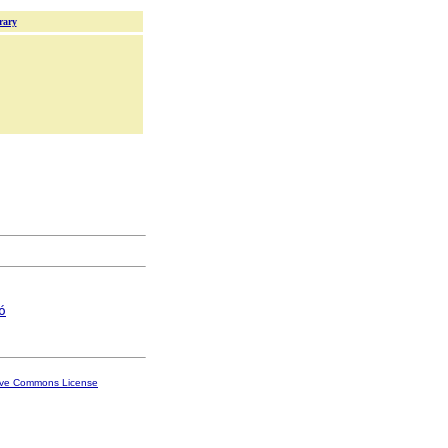
rary
ó
ive Commons License