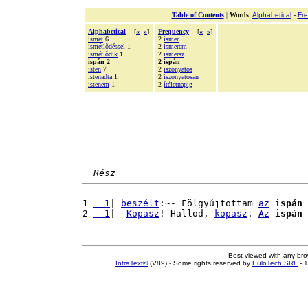
Table of Contents
|
Words
:
Alphabetical
-
Fr
Alphabetical
[
«
»
]
Frequency
[
«
»
]
ismét
6
2
ismer
ismétlõdéssel
1
2
ismerem
ismétlõdik
1
2
ismersz
ispán 2
2 ispán
isten
7
2
iszonyatos
istenadta
1
2
iszonyatosan
istenem
1
2
ítéletnapig
Rész
1 
  1
| 
beszélt
:~- Fölgyújtottam 
az
ispán
 
2 
  1
|  
Kopasz
! Hallod, 
kopasz
. 
Az
ispán
Best viewed with any br
IntraText®
(V89) - Some rights reserved by
EuloTech SRL
- 1