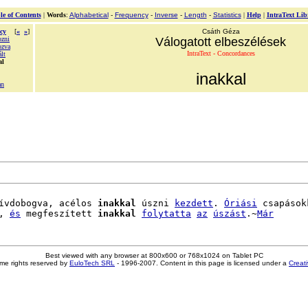
le of Contents
|
Words
:
Alphabetical
-
Frequency
-
Inverse
-
Length
-
Statistics
|
Help
|
IntraText Lib
cy
[
«
»
]
Csáth Géza
zni
Válogatott elbeszélések
ozva
IntraText - Concordances
lt
al
inakkal
an
ívdobogva, acélos 
inakkal
 úszni 
kezdett
. 
Óriási
 csapásokk
, 
és
 megfeszített 
inakkal
folytatta
az
úszást
.~
Már
Best viewed with any browser at 800x600 or 768x1024 on Tablet PC
me rights reserved by
EuloTech SRL
- 1996-2007. Content in this page is licensed under a
Creat