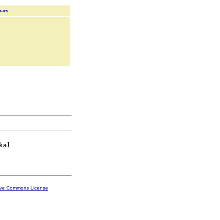
rary
al

ive Commons License