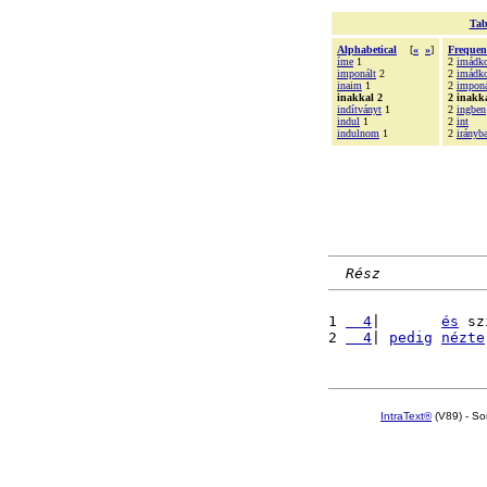
Tab
Alphabetical
[
«
»
]
Frequen
íme
1
2
imádko
imponált
2
2
imádk
inaim
1
2
imponá
inakkal 2
2 inakk
indítványt
1
2
ingben
indul
1
2
int
indulnom
1
2
irányb
Rész
1 
  4
|       
és
 sz
2 
  4
| 
pedig
nézte
IntraText®
(V89) - So