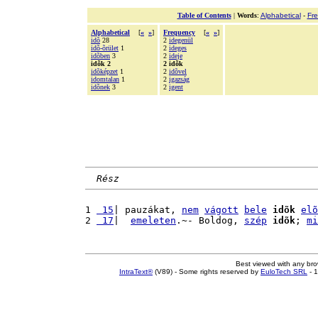
Table of Contents
|
Words
:
Alphabetical
-
Fr
Alphabetical
[
«
»
]
Frequency
[
«
»
]
idõ
28
2
idegenül
idõ-õrület
1
2
ideges
idõben
3
2
ideje
idõk 2
2 idõk
idõképzet
1
2
idõvel
idomtalan
1
2
igazság
idõnek
3
2
igent
Rész
1 
 15
| pauzákat, 
nem
vágott
bele
idõk
elõ
2 
 17
|  
emeleten
.~- Boldog, 
szép
idõk
; 
mi
Best viewed with any br
IntraText®
(V89) - Some rights reserved by
EuloTech SRL
- 1