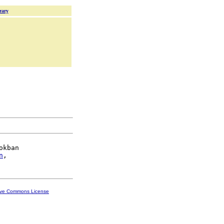
rary
okban

n
ive Commons License