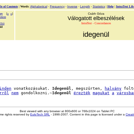
le of Contents
|
Words
:
Alphabetical
-
Frequency
-
Inverse
-
Length
-
Statistics
|
Help
|
IntraText Lib
cy
[
«
»
]
Csáth Géza
mokon
Válogatott elbeszélések
IntraText - Concordances
llió
ül
idegenül
inden
 vonatkozásukat. 
Idegenül
, megszűrten, 
halvány
 folt
rrõl
nem
 gondolkozni.~
Idegenül
érezték
magukat
a
városba
Best viewed with any browser at 800x600 or 768x1024 on Tablet PC
me rights reserved by
EuloTech SRL
- 1996-2007. Content in this page is licensed under a
Creat