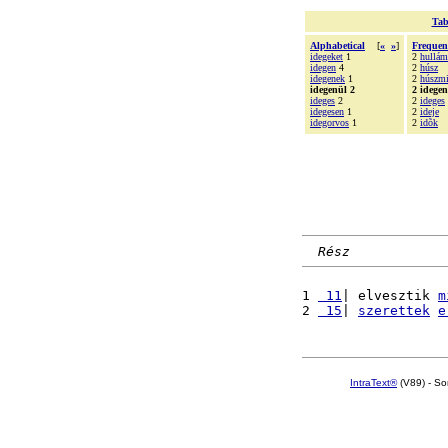
Tab
Alphabetical
[
«
»
]
Frequen
idegeket
1
2
hullá
idegen
4
2
húsz
idegenek
1
2
húszmi
idegenül 2
2 idegen
ideges
2
2
ideges
idegesen
1
2
ideje
idegorvos
1
2
idõk
Rész
1 
 11
| elvesztik 
m
2 
 15
| 
szerettek
e
IntraText®
(V89) - So