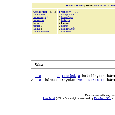
Table of Contents
|
Words
:
Alphabetical
-
Fr
Alphabetical
[
«
»
]
Frequency
[
«
»
]
harmadikba
1
2
harangtorony
harmadrangú
1
2
harapófogót
harmadszor
1
2
harisnya
hármas 2
2 hármas
harmat
1
2
hármat
hármat
2
2
harminckettõt
harmatfelhokbe
1
2
harmincöt
Rész
1 
  8
|       
a
testünk
a
 holdfényben 
hárm
2 
  8
| hármas árnyékot 
vet
. 
Nekem
is
hárm
Best viewed with any br
IntraText®
(V89) - Some rights reserved by
EuloTech SRL
- 1