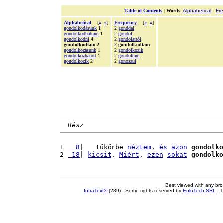
Table of Contents
|
Words
:
Alphabetical
-
Fr
Alphabetical
[
«
»
]
Frequency
[
«
»
]
gondolkodásunk
1
2
gonddal
gondolkodhattam
1
2
gondol
gondolkodni
4
2
gondolattól
gondolkodtam 2
2 gondolkodtam
gondolkozásunk
1
2
gondolkozik
gondolkozhatott
1
2
gondoltam
gondolkozik
2
2
gonoszul
Rész
1 
  8
|   tükörbe 
néztem
, 
és
azon
gondolko
2 
 18
| 
kicsit
. 
Miért
, 
ezen
sokat
gondolko
Best viewed with any br
IntraText®
(V89) - Some rights reserved by
EuloTech SRL
- 1