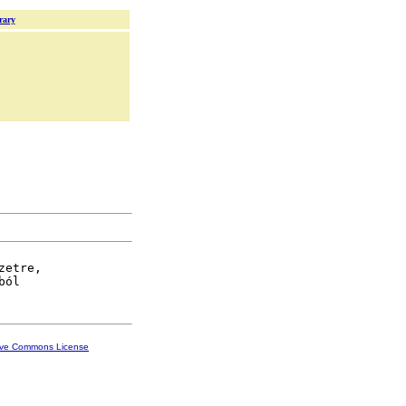
rary
etre,

ive Commons License