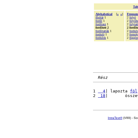
Tab
Alphabetical
[
«
»
]
Frequen
fõoltár
1
2
folyó
fordít
1
2
folyóh
fordítasz
1
2
folyta
fordított 2
2 fordíto
fordíttatták
1
2
fordul
forduló
1
2
formáj
fordulok
1
2
függön
Rész
1 
  4
| lapozta 
föl
2 
 18
|       össze
IntraText®
(V89) - So