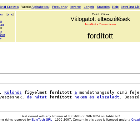
le of Contents
|
Words
:
Alphabetical
-
Frequency
-
Inverse
-
Length
-
Statistics
|
Help
|
IntraText Lib
cy
[
«
»
]
Csáth Géza
Válogatott elbeszélések
oz
IntraText - Concordances
ttam
tt
va
fordított
ában
yt
. 
Különös
 figyelmet 
fordított
a
 mondathangsúly című fejez
veszésnek, 
de
hátat
fordított
nekem
és
elszaladt
Best viewed with any browser at 800x600 or 768x1024 on Tablet PC
me rights reserved by
EuloTech SRL
- 1996-2007. Content in this page is licensed under a
Creat