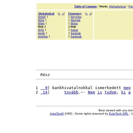
Table of Contents
|
Words
:
Alphabetical
-
Fr
Alphabetical
[
«
»
]
Frequency
[
«
»
]
férfiért
1
2
fénytelen
férfiú
1
2
féregnek
férhet
1
2
férfias
férje 2
2 férje
férjét
1
2
fiamat
festék
1
2
fiatalnak
festetlen
1
2
fiatalurak
Rész
1 
  9
| bankhivatalnokkal ismerkedett 
meg
2 
 14
|      
tovább
.~- 
Nem
is
tudom
, 
ki
a
Best viewed with any br
IntraText®
(V89) - Some rights reserved by
EuloTech SRL
- 1