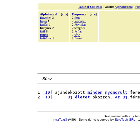
Table of Contents
|
Words
:
Alphabetical
-
Fr
Alphabetical
[
«
»
]
Frequency
[
«
»
]
fénytelen
2
2
fenn
fényû
1
2
fenyegetõ
ferdén
1
2
fénytelen
féregnek 2
2 féregnek
férfi
6
2
férfias
férfiak
3
2
férje
férfiaknál
1
2
fiamat
Rész
1 
 10
| ajándékozott 
minden
nyomorult
fére
2 
 10
|      
új
életet
 okozzon. 
Az
új
fére
Best viewed with any br
IntraText®
(V89) - Some rights reserved by
EuloTech SRL
- 1