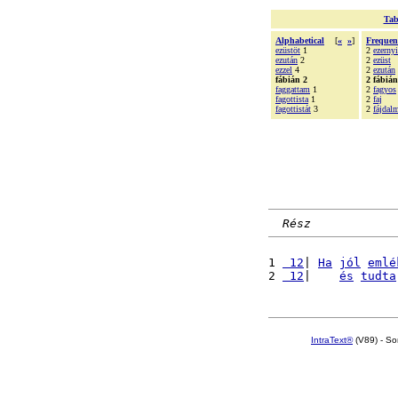
Tab
Alphabetical
[
«
»
]
Frequen
ezüstöt
1
2
ezernyi
ezután
2
2
ezüst
ezzel
4
2
ezután
fábián 2
2 fábián
faggattam
1
2
fagyos
fagottista
1
2
faj
fagottistát
3
2
fájdal
Rész
1 
 12
| 
Ha
jól
emlé
2 
 12
|    
és
tudta
IntraText®
(V89) - So