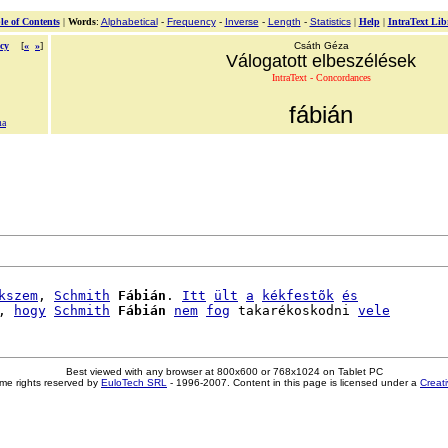
le of Contents
|
Words
:
Alphabetical
-
Frequency
-
Inverse
-
Length
-
Statistics
|
Help
|
IntraText Lib
cy
[
«
»
]
Csáth Géza
Válogatott elbeszélések
IntraText - Concordances
fábián
ma
kszem
, 
Schmith
Fábián
. 
Itt
ült
a
kékfestõk
és
, 
hogy
Schmith
Fábián
nem
fog
 takarékoskodni 
vele
Best viewed with any browser at 800x600 or 768x1024 on Tablet PC
me rights reserved by
EuloTech SRL
- 1996-2007. Content in this page is licensed under a
Creat