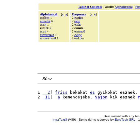
Table of Contents
|
Words
:
Alphabetical
-
Fr
Alphabetical
[
«
»
]
Frequency
[
«
»
]
eszében
1
2
esetleg
eszembe
6
2
esõs
eszik
1
2
estén
esznek 2
2 esznek
észre
4
2
esztendõ
észreveszed
1
2
ewige
észrevétlenül
1
2
ezekben
Rész
1 
  2
| 
friss
 békákat 
és
 gyíkokat 
esznek
, 
2 
 11
|  
a
 kemencéjébe. 
Vajon
 kik 
esznek
r
Best viewed with any br
IntraText®
(V89) - Some rights reserved by
EuloTech SRL
- 1