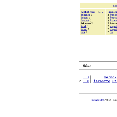
Tab
Alphabetical
[
«
»
]
Frequen
érkeznek
1
2
érdeke
érkezni
1
2
éreztek
érkeztek
2
2
érkezte
érkeztem 2
2 érkezt
érnek
1
2
ernyed
érnem
1
2
ernyed
érni
1
2
erõ
Rész
1 
  7
|      
mérnök
2 
  8
| 
fárasztó
ut
IntraText®
(V89) - So