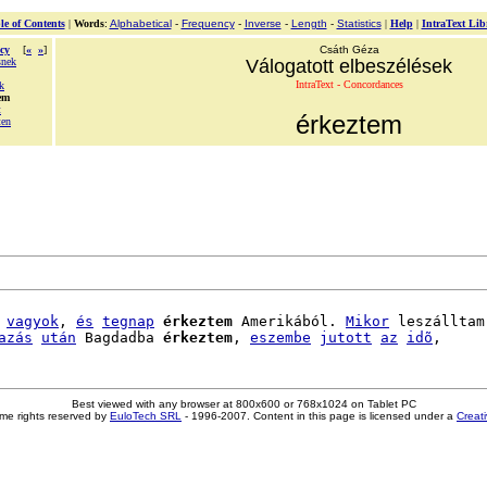
le of Contents
|
Words
:
Alphabetical
-
Frequency
-
Inverse
-
Length
-
Statistics
|
Help
|
IntraText Lib
cy
[
«
»
]
Csáth Géza
snek
Válogatott elbeszélések
IntraText - Concordances
k
em
t
érkeztem
ten
vagyok
, 
és
tegnap
érkeztem
 Amerikából. 
Mikor
 leszálltam

azás
után
 Bagdadba 
érkeztem
, 
eszembe
jutott
az
idõ
Best viewed with any browser at 800x600 or 768x1024 on Tablet PC
me rights reserved by
EuloTech SRL
- 1996-2007. Content in this page is licensed under a
Creat