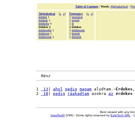
Table of Contents
|
Words
:
Alphabetical
-
Fr
Alphabetical
[
«
»
]
Frequency
[
«
»
]
érdekel
1
2
emmával
érdekelt
1
2
engedj
érdekelte
4
2
ér
érdekes 2
2 érdekes
érdekesebb
1
2
érdekesnek
érdekeset
1
2
éreztek
érdekesnek
2
2
érkeztek
Rész
1 
 13
| 
ahol
pedig
magam
 aludtam.~
Érdekes
,
2 
 18
| 
pedig
ráakadtam
 azokra 
az
érdekes
 
Best viewed with any br
IntraText®
(V89) - Some rights reserved by
EuloTech SRL
- 1