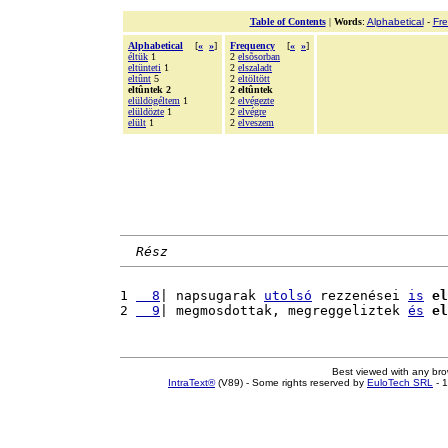
Table of Contents
|
Words
:
Alphabetical
-
Fr
Alphabetical
[
«
»
]
Frequency
[
«
»
]
éltük
1
2
elsõsorban
eltünteti
1
2
elszaladt
eltûnt
5
2
eltöltött
eltûntek 2
2 eltûntek
elüldögéltem
1
2
elvégezte
elüldözte
1
2
elvégre
elült
1
2
elveszem
Rész
1 
  8
| napsugarak 
utolsó
 rezzenései 
is
el
2 
  9
| megmosdottak, megreggeliztek 
és
el
Best viewed with any br
IntraText®
(V89) - Some rights reserved by
EuloTech SRL
- 1