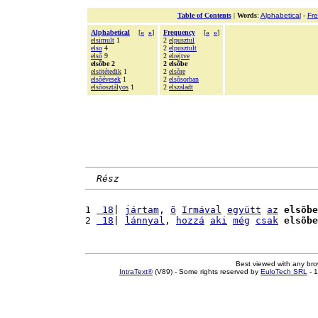
Table of Contents
|
Words
:
Alphabetical
-
Fr
Alphabetical
[
«
»
]
Frequency
[
«
»
]
elsimult
1
2
elpusztul
elso
4
2
elpusztult
elsõ
9
2
elrejtve
elsõbe 2
2 elsõbe
elsötétedik
1
2
elsõre
elsõévesek
1
2
elsõsorban
elsõosztályos
1
2
elszaladt
Rész
1 
 18
| 
jártam
, 
õ
Irmával
együtt
az
elsõbe
2 
 18
| 
lánnyal
, 
hozzá
aki
még
csak
elsõbe
Best viewed with any br
IntraText®
(V89) - Some rights reserved by
EuloTech SRL
- 1