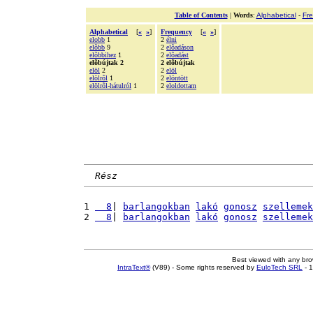
Table of Contents
|
Words
:
Alphabetical
-
Fr
Alphabetical
[
«
»
]
Frequency
[
«
»
]
elobb
1
2
élni
elõbb
9
2
elõadáson
elõbbihez
1
2
elõadást
elõbújtak 2
2 elõbújtak
elöl
2
2
elöl
elölrõl
1
2
elöntött
elölrõl-hátulról
1
2
eloldottam
Rész
1 
  8
| 
barlangokban
lakó
gonosz
szellemek
2 
  8
| 
barlangokban
lakó
gonosz
szellemek
Best viewed with any br
IntraText®
(V89) - Some rights reserved by
EuloTech SRL
- 1