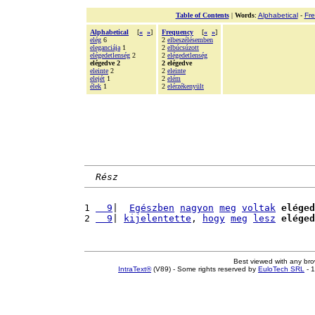
Table of Contents
|
Words
:
Alphabetical
-
Fr
Alphabetical
[
«
»
]
Frequency
[
«
»
]
elég
6
2
elbeszélésemben
eleganciája
1
2
elbúcsúzott
elégedetlenség
2
2
elégedetlenség
elégedve 2
2 elégedve
eleinte
2
2
eleinte
elejét
1
2
elém
élek
1
2
elérzékenyült
Rész
1 
  9
|  
Egészben
nagyon
meg
voltak
eléged
2 
  9
| 
kijelentette
, 
hogy
meg
lesz
eléged
Best viewed with any br
IntraText®
(V89) - Some rights reserved by
EuloTech SRL
- 1