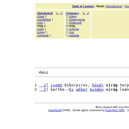
Table of Contents
|
Words
:
Alphabetical
-
Fr
Alphabetical
[
«
»
]
Frequency
[
«
»
]
villant
1
2
világra
vincellérünk
1
2
villámgyorsan
vinni
1
2
villamosok
virág 2
2 virág
virága
1
2
virágillat
virágai
3
2
viszi
virágainak
1
2
vonulnak
Rész
1 
  2
| 
csomó
 bíborpiros, 
kövér
virág
 terp
2 
  2
| kertbe.~
És
akkor
minden
virág
 leán
Best viewed with any br
IntraText®
(V89) - Some rights reserved by
EuloTech SRL
- 1