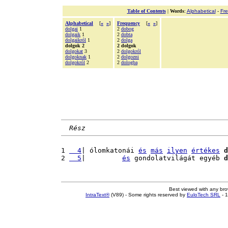
Table of Contents
|
Words
:
Alphabetical
-
Fr
Alphabetical
[
«
»
]
Frequency
[
«
»
]
dolgai
1
2
dobog
dolgaik
1
2
dobta
dolgaikról
1
2
dolga
dolgok 2
2 dolgok
dolgokat
3
2
dolgokról
dolgoknak
1
2
dolgozni
dolgokról
2
2
dologba
Rész
1 
  4
| ólomkatonái 
és
más
ilyen
értékes
d
2 
  5
|         
és
 gondolatvilágát egyéb 
d
Best viewed with any br
IntraText®
(V89) - Some rights reserved by
EuloTech SRL
- 1