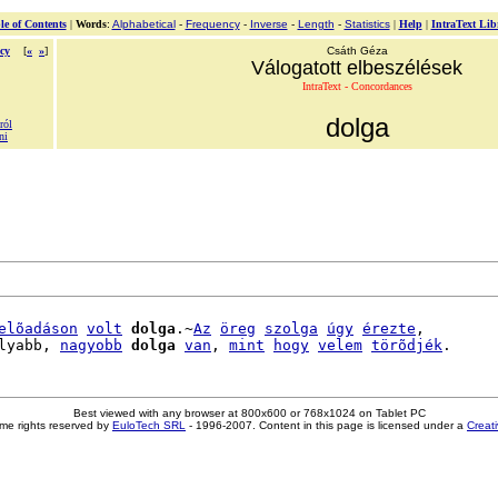
le of Contents
|
Words
:
Alphabetical
-
Frequency
-
Inverse
-
Length
-
Statistics
|
Help
|
IntraText Lib
cy
[
«
»
]
Csáth Géza
Válogatott elbeszélések
IntraText - Concordances
dolga
ról
ni
elõadáson
volt
dolga
.~
Az
öreg
szolga
úgy
érezte
,

lyabb, 
nagyobb
dolga
van
, 
mint
hogy
velem
törõdjék
Best viewed with any browser at 800x600 or 768x1024 on Tablet PC
me rights reserved by
EuloTech SRL
- 1996-2007. Content in this page is licensed under a
Creat