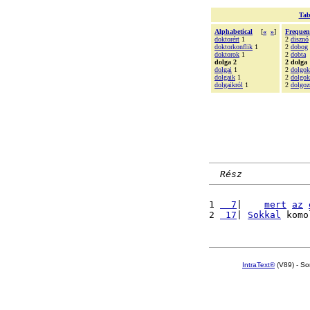
Tab
Alphabetical
[
«
»
]
Frequen
doktorért
1
2
disznó
doktorkonflik
1
2
dobog
doktorok
1
2
dobta
dolga 2
2 dolga
dolgai
1
2
dolgok
dolgaik
1
2
dolgok
dolgaikról
1
2
dolgoz
Rész
1 
  7
|    
mert
az
2 
 17
| 
Sokkal
 komo
IntraText®
(V89) - So