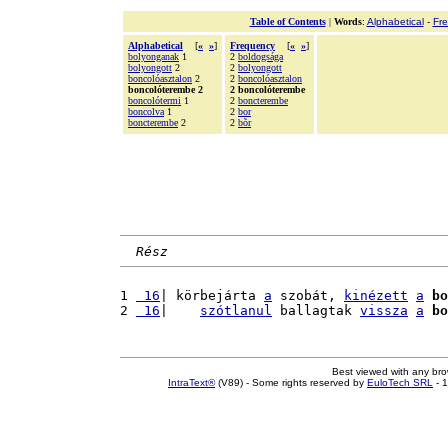
Table of Contents
|
Words
:
Alphabetical
-
Fr
Alphabetical
[
«
»
]
Frequency
[
«
»
]
bolyonganak
1
2
boldogsága
bolyongott
2
2
bolyongott
boncolóasztalon
2
2
boncolóasztalon
boncolóterembe 2
2 boncolóterembe
boncolótermi
1
2
boncterembe
boncolva
1
2
bor
boncterembe
2
2
bõr
Rész
1 
 16
| körbejárta 
a
 szobát, 
kinézett
a
bo
2 
 16
|    
szótlanul
 ballagtak 
vissza
a
bo
Best viewed with any br
IntraText®
(V89) - Some rights reserved by
EuloTech SRL
- 1