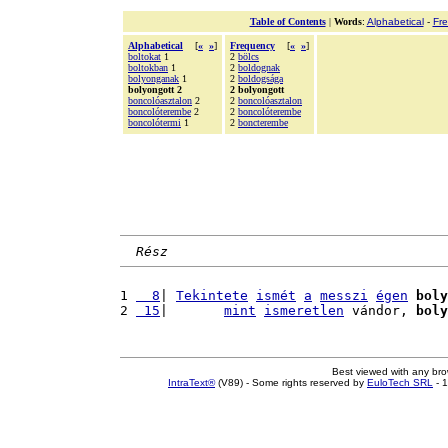
Table of Contents
|
Words
:
Alphabetical
-
Fr
Alphabetical
[
«
»
]
Frequency
[
«
»
]
boltokat
1
2
bölcs
boltokban
1
2
boldognak
bolyonganak
1
2
boldogsága
bolyongott 2
2 bolyongott
boncolóasztalon
2
2
boncolóasztalon
boncolóterembe
2
2
boncolóterembe
boncolótermi
1
2
boncterembe
Rész
1 
  8
| 
Tekintete
ismét
a
messzi
égen
boly
2 
 15
|       
mint
ismeretlen
 vándor, 
boly
Best viewed with any br
IntraText®
(V89) - Some rights reserved by
EuloTech SRL
- 1