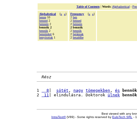
Table of Contents
|
Words
:
Alphabetical
-
Fr
Alphabetical
[
«
»
]
Frequency
[
«
»
]
benne
10
2
ben
benned
2
2
benned
bennem
2
2
bennem
bennök 2
2 bennök
bennük
2
2
bennük
bennünket
6
2
beránnak
benyitottak
1
2
beszédbe
Rész
1 
  8
|  
sötét
, 
nagy
tömegekben
, 
és
bennök
2 
 11
| elindulásra. Doktorok 
ülnek
bennök
Best viewed with any br
IntraText®
(V89) - Some rights reserved by
EuloTech SRL
- 1