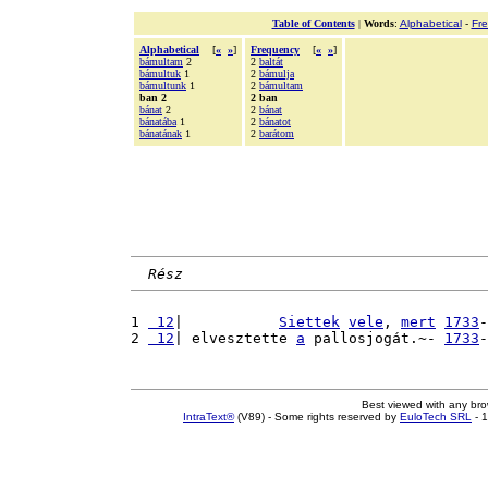
Table of Contents
|
Words
:
Alphabetical
-
Fr
Alphabetical
[
«
»
]
Frequency
[
«
»
]
bámultam
2
2
baltát
bámultuk
1
2
bámulja
bámultunk
1
2
bámultam
ban 2
2 ban
bánat
2
2
bánat
bánatába
1
2
bánatot
bánatának
1
2
barátom
Rész
1 
 12
|           
Siettek
vele
, 
mert
1733
-
2 
 12
| elvesztette 
a
 pallosjogát.~- 
1733
-
Best viewed with any br
IntraText®
(V89) - Some rights reserved by
EuloTech SRL
- 1