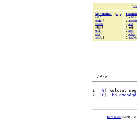
Tab
Alphabetical
[
«
»
]
Frequen
add
2
2
ablakü
addig
7
2
abszol
adhatta
1
2
add
adja 2
2 adja
adják
1
2
adok
adná
1
2
adtak
adnak
1
2
aggód
Rész
1 
  9
| kulcsát meg
2 
 10
|  
boldogságá
IntraText®
(V89) - So