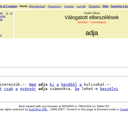
le of Contents
|
Words
:
Alphabetical
-
Frequency
-
Inverse
-
Length
-
Statistics
|
Help
|
IntraText Lib
cy
[
«
»
]
Csáth Géza
veget
Válogatott elbeszélések
úte
IntraText - Concordances
adja
va
szerezzük.~- 
Nem
adja
ki
a
kezébõl
a
 kulcsokat.~-

t
csak
a
gyönyör
adja
 számunkra. 
De
 lehet-e 
beszélni
Best viewed with any browser at 800x600 or 768x1024 on Tablet PC
me rights reserved by
EuloTech SRL
- 1996-2007. Content in this page is licensed under a
Creat