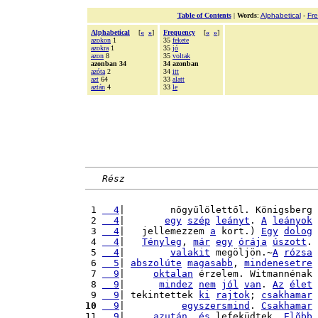
Table of Contents
|
Words
:
Alphabetical
-
Fr
Alphabetical
[
«
»
]
Frequency
[
«
»
]
azokon
1
35
fekete
azokra
1
35
jó
azon
8
35
voltak
azonban 34
34 azonban
azóta
2
34
itt
azt
64
33
alatt
aztán
4
33
le
Rész
 1 
  4
|        nőgyűlölettől. Königsberg 
 2 
  4
|       
egy
szép
leányt
. 
A
leányok
 3 
  4
|   jellemezzem 
a
 kort.) 
Egy
dolog
 4 
  4
|   
Tényleg
, 
már
egy
órája
úszott
. 
 5 
  4
|        
valakit
 megöljön.~
A
rózsa
 6 
  5
| 
abszolúte
magasabb
, 
mindenesetre
 7 
  9
|     
oktalan
 érzelem. Witmannénak 
 8 
  9
|      
mindez
nem
jól
van
. 
Az
élet
 9 
  9
| tekintettek 
ki
rajtok
; 
csakhamar
10
  9
|          
egyszersmind
. 
Csakhamar
11 
  9
|     
azután
, 
és
 lefeküdtek. 
Elõbb