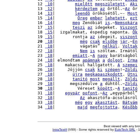
12 
 10
|        
mielõtt
megszületett
. 
Aki
13 
 12
|        
kérdeztem
az
 õrtõl.~
Az
 õr 
14 
 13
|        
leendõ
 örökösétõl.~- 
Most
15 
 14
|         
Öreg
ember
lehetett
, 
ezt
16 
 14
|       
meg
 Zenóbiát 
is
.~
Nemsokára
17 
 15
|       
teszi
az
 idegeket. 
Viszont
18 
 15
|  izgalmakat, éspedig naponta. 
Õk
19 
 15
|       rontja 
az
 idegeit, 
viszont
20
 18
|          
még
csak
elsõbe
jár
.~
Én
21 
 18
|          vágatás” 
nélkül
. 
Voltak
22 
 18
|          
Nem
is
 szóltam. Irmától 
23 
 18
|       
emiatt
.~
A
nagy
 barátságból 
24 
 18
| elmondtam 
apámnak
a
dolgot
. 
Irma
25 
 18
|    makacsul hallgatott. 
A
szemei
26 
 18
|     Jöjjön 
csak
ki
szépen
!~
Zöldi
27 
 18
|       
újra
megkapaszkodott
. 
Ütni
28 
 18
|       
tanító
most
megállt
. 
Zöldi
29 
 18
|      megszédülve 
a
 dühtõl.~
Zöldi
30
 18
|         Véreset 
köpött
.~
A
tanító
31 
 18
|    
egypár
pofont
.~
Az
 „egypárból” 
32 
 18
|          
Az
 akasztófa-ácsolásról 
33 
 18
|        
még
egy
akasztást
. 
Bátyám
34 
 18
|         
majd
megfojtotta
. 
Késõbb
Best viewed with any br
IntraText®
(V89) - Some rights reserved by
EuloTech SRL
- 1