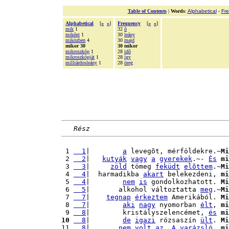
Table of Contents
|
Words
:
Alphabetical
-
Fr
Alphabetical
[
«
»
]
Frequency
[
«
»
]
mik
1
32
õ
miként
1
30
leány
miközben
4
30
majd
mikor 30
30 mikor
mikroszkóp
1
28
idõ
mikroszkópját
1
28
így
milliárdosleány
1
28
öreg
Rész
 1 
  1
|        
a
 levegõt, mérföldekre.~
Mi
 2 
  2
|   
kutyák
vagy
a
gyerekek
.~- 
És
mi
 3 
  3
|     
zöld
 tömeg 
feküdt
elõttem
.~
Mi
 4 
  4
|  harmadikba 
akart
 belekezdeni, 
mi
 5 
  4
|        
nem
is
 gondolkozhatott. 
Mi
 6 
  5
|       alkohol változtatta 
meg
.~
Mi
 7 
  7
|    
tegnap
érkeztem
 Amerikából. 
Mi
 8 
  7
|        
aki
nagy
 nyomorban 
élt
, 
mi
 9 
  8
|        kristályszelencémet, 
és
mi
10
  8
|        
de
igazi
 rózsaszín 
ült
. 
Mi
11 
  8
|       
nem
volt
az
. 
A
varázsló
, 
mi