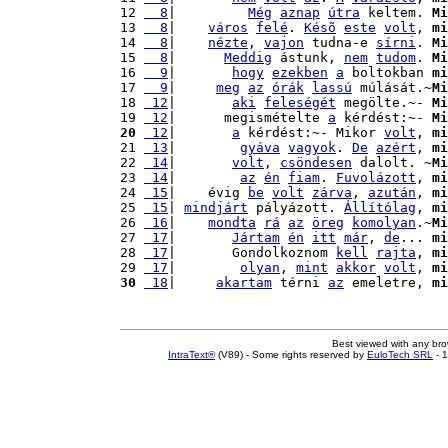
12 
  8
|         
Még
aznap
útra
 keltem. 
Mi
13 
  8
|    
város
felé
. 
Késõ
este
volt
, 
mi
14 
  8
|    
nézte
, 
vajon
 tudna-e 
sírni
. 
Mi
15 
  8
|      
Meddig
 ástunk, 
nem
tudom
. 
Mi
16 
  9
|       
hogy
ezekben
a
 boltokban 
mi
17 
  9
|     
meg
az
órák
lassú
 múlását.~
Mi
18 
 12
|       
aki
feleségét
 megölte.~- 
Mi
19 
 12
|      megismételte 
a
 kérdést:~- 
Mi
20
 12
|       
a
 kérdést:~- Mikor 
volt
, 
mi
21 
 13
|        
gyáva
vagyok
. 
De
azért
, 
mi
22 
 14
|       
volt
, 
csöndesen
 dalolt. ~
Mi
23 
 14
|        
az
én
fiam
. 
Fuvolázott
, 
mi
24 
 15
|    évig 
be
volt
zárva
, 
azután
, 
mi
25 
 15
| 
mindjárt
 pályázott. 
Állítólag
, 
mi
26 
 16
|    
mondta
rá
az
öreg
komolyan
.~
Mi
27 
 17
|       
Jártam
én
itt
már
, 
de
... 
mi
28 
 17
|       Gondolkoznom 
kell
rajta
, 
mi
29 
 17
|        
olyan
, 
mint
akkor
volt
, 
mi
30
 18
|     
akartam
 térni 
az
 emeletre, 
mi
Best viewed with any br
IntraText®
(V89) - Some rights reserved by
EuloTech SRL
- 1