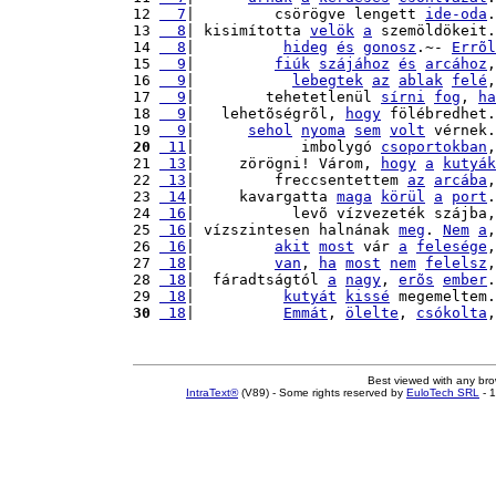
12 
  7
|         csörögve lengett 
ide-oda
.
13 
  8
| kisimította 
velök
a
 szemöldökeit.
14 
  8
|          
hideg
és
gonosz
.~- 
Errõl
15 
  9
|         
fiúk
szájához
és
arcához
,
16 
  9
|           
lebegtek
az
ablak
felé
,
17 
  9
|        tehetetlenül 
sírni
fog
, 
ha
18 
  9
|   lehetõségrõl, 
hogy
 fölébredhet.
19 
  9
|      
sehol
nyoma
sem
volt
 vérnek.
20
 11
|            imbolygó 
csoportokban
,
21 
 13
|     zörögni! Várom, 
hogy
a
kutyák
22 
 13
|         freccsentettem 
az
arcába
,
23 
 14
|     kavargatta 
maga
körül
a
port
.
24 
 16
|           levõ vízvezeték szájba,
25 
 16
| vízszintesen halnának 
meg
. 
Nem
a
,
26 
 16
|         
akit
most
 vár 
a
felesége
,
27 
 18
|         
van
, 
ha
most
nem
felelsz
,
28 
 18
|  fáradtságtól 
a
nagy
, 
erõs
ember
.
29 
 18
|          
kutyát
kissé
 megemeltem.
30
 18
|          
Emmát
, 
ölelte
, 
csókolta
,
Best viewed with any br
IntraText®
(V89) - Some rights reserved by
EuloTech SRL
- 1