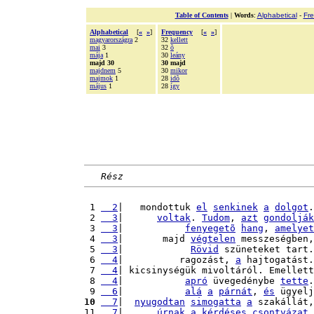
Table of Contents
|
Words
:
Alphabetical
-
Fr
Alphabetical
[
«
»
]
Frequency
[
«
»
]
magyarországra
2
32
kellett
mai
3
32
õ
mája
1
30
leány
majd 30
30 majd
majdnem
5
30
mikor
majmok
1
28
idõ
május
1
28
így
Rész
 1 
  2
|   mondottuk 
el
senkinek
a
dolgot
.
 2 
  3
|      
voltak
. 
Tudom
, 
azt
gondolják
 3 
  3
|           
fenyegetõ
hang
, 
amelyet
 4 
  3
|       majd 
végtelen
 messzeségben,
 5 
  3
|            
Rövid
 szüneteket tart.
 6 
  4
|          ragozást, 
a
 hajtogatást.
 7 
  4
| kicsinységük mivoltáról. Emellett
 8 
  4
|           
apró
 üvegedénybe 
tette
.
 9 
  6
|           
alá
a
párnát
, 
és
 ügyelj
10
  7
|  
nyugodtan
simogatta
a
 szakállát,
11 
  7
|      
úrnak
a
kérdéses
csontvázat
.