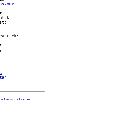
sszony
.~

atok

t;

.



s
.

tán
ive Commons License