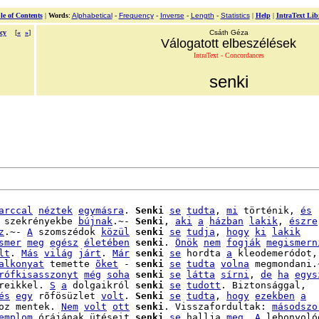
le of Contents
|
Words
:
Alphabetical
-
Frequency
-
Inverse
-
Length
-
Statistics
|
Help
|
IntraText Lib
cy
[
«
»
]
Csáth Géza
Válogatott elbeszélések
IntraText - Concordances
senki
arccal
néztek
egymásra
. 
Senki
se
tudta
, 
mi
 történik, 
és
 szekrényekbe 
bújnak
.~- 
Senki
, 
aki
a
házban
lakik
, 
észre
z
.~- 
A
 szomszédok 
közül
senki
se
tudja
, 
hogy
ki
lakik
smer
meg
egész
életében
senki
. 
Önök
nem
fogják
megismern
lt
. 
Más
világ
járt
. 
Már
senki
se
 hordta 
a
 kleodemeródot,

alkonyat
 temette 
õket
 - 
senki
se
tudta
volna
 megmondani.~
rófkisasszonyt
még
soha
senki
se
látta
sírni
, 
de
ha
egys
reikkel. 
S
a
 dolgaikról 
senki
se
tudott
. Biztonsággal,

és
egy
 rõfösüzlet 
volt
. 
Senki
se
tudta
, 
hogy
ezekben
a
oz mentek. 
Nem
volt
ott
senki
. Visszafordultak: 
másodszo
emplom
 órájának ütéseit 
senki
se
 hallja 
meg
. 
A
 lebonyolód