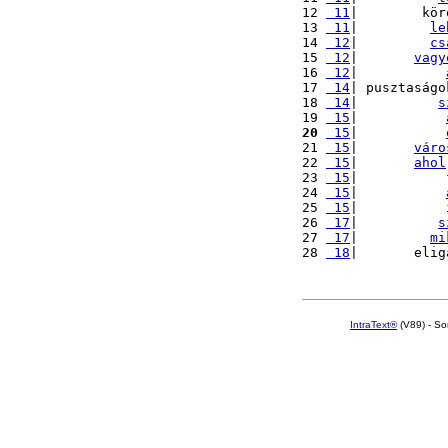
12 
 11
|        kör
13 
 11
|         
le
14 
 12
|         
cs
15 
 12
|       
vagy
16 
 12
|           
17 
 14
| pusztaságo
18 
 14
|          
s
19 
 15
|           
20
 15
|           
21 
 15
|       
váro
22 
 15
|       
ahol
23 
 15
|           
24 
 15
|           
25 
 15
|           
26 
 17
|          
s
27 
 17
|         
mi
28 
 18
|       elig
IntraText®
(V89) - So