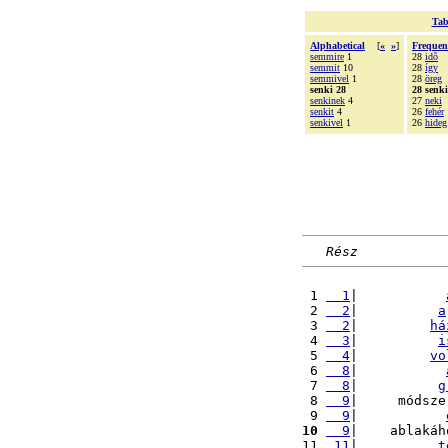
Tab
Alphabetical
[
«
»
]
Frequen
semmire
1
28
idõ
semmit
10
28
így
semmivel
1
28
öreg
senki 28
28 senki
senkinek
4
27
neki
senkit
4
26
fehér
senkivel
1
26
hideg
Rész
 1 
  1
|           
 2 
  2
|          
a
 3 
  2
|         
há
 4 
  3
|          
i
 5 
  4
|         
vo
 6 
  8
|           
 7 
  8
|          
g
 8 
  9
|     módsze
 9 
  9
|           
10
  9
|    ablakáh
11 
 11
|          
t