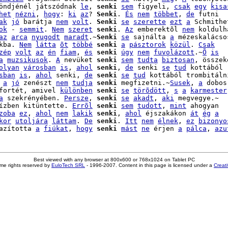
öndjénél játszódnak 
le
, 
senki
sem
 figyeli, 
csak
egy
kisa
het
nézni
, 
hogy
: 
ki
az
? 
Senki
. 
És
nem
többet
, 
de
 futni

ak
jó
 barátja 
nem
volt
. 
Senki
se
szerette
ezt
a
 Schmithet
ok
 - 
semmit
. 
Nem
szeret
senki
. 
Az
 emberektõl 
nem
 koldulh
az
arca
nyugodt
maradt
.~
Senki
se
 sajnálta 
a
 mézeskalácsos
kba. 
Nem
látta
õt
többé
senki
a
pásztorok
közül
. 
Csak
zép
volt
az
én
fiam
, 
és
senki
úgy
nem
fuvolázott
.~
Õ
is
a
muzsikusok
. 
A
 nevüket 
senki
sem
tudta
biztosan
olyan
városban
is
, 
ahol
senki
, 
de
 senki 
se
tud
 kottából

sban
is
, 
ahol
 senki, 
de
senki
se
tud
 kottából trombitálni
a
jó
 zenészt 
nem
tudja
senki
 megfizetni.~
Susek
, 
a
 dobos,
fortét, amivel 
különben
senki
se
törõdött
, 
s
a
karmester
a
 szekrényében. 
Persze
, 
senki
se
akadt
, 
aki
 megvegye.~

ízben kitüntette. 
Errõl
senki
sem
tudott
, 
mint
 ahogyan

zoba
ez
, 
ahol
nem
lakik
senki
, 
ahol
 éjszakákon 
át
ég
a
kor
utoljára
láttam
. 
De
senki
. 
Itt
nem
élnek
, 
ez
bizonyo
azította 
a
fiúkat
, 
hogy
senki
mást
ne
 érjen 
a
pálca
, 
azu
Best viewed with any browser at 800x600 or 768x1024 on Tablet PC
me rights reserved by
EuloTech SRL
- 1996-2007. Content in this page is licensed under a
Creat