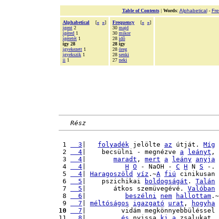
Table of Contents
|
Words
:
Alphabetical
-
Fr
Alphabetical
[
«
»
]
Frequency
[
«
»
]
igent
2
30
majd
ígéred
1
30
mikor
ígéretét
1
28
idõ
így 28
28 így
igyekezett
1
28
öreg
igyekszik
1
28
senki
ii
1
27
neki
Rész
 1 
  3
|   
folyadék
 jelölte 
az
 útját. 
Míg
 2 
  4
|    becsülni - megnézve 
a
leányt
, 
 3 
  4
|       
maradt
, 
mert
a
leány
anyja
 4 
  4
|          
H
O
 - NaOH - 
C
H
 N 
S
 -. 
 5 
  4
| 
Haragoszöld
víz
.~
A
fiú
 cinikusan 
 6 
  5
|    pszichikai 
boldogságát
. 
Talán
 7 
  5
|       átkos szemüvegévé. 
Valóban
 8 
  6
|          
beszélni
nem
hallottam
.~
 9 
  7
| 
méltóságos
igazgató
urat
, 
hogyha
10
  7
|         vidám megkönnyebbüléssel 
11 
  8
|         
és
 nyissa 
ki
a
 zsalukat. 