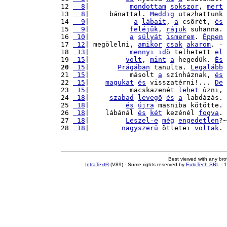
12 
  8
|          
mondottam
sokszor
, 
mert
13 
  8
|     bánattal. 
Meddig
 utazhattunk 
14 
  9
|           
a
lábait
, 
a
 csõrét, 
és
15 
  9
|          
feléjük
, 
rájuk
 suhanna. 
16 
 10
|          
a
súlyát
ismerem
. 
Éppen
17 
 12
| megölelni, 
amikor
csak
akarom
. - 
18 
 13
|          
mennyi
idõ
 telhetett 
el
19 
 15
|         
volt
, 
mint
a
 hegedûk. 
És
20
 15
|       
Prágában
 tanulta. 
Legalább
21 
 15
|          másolt 
a
 színháznak, 
és
22 
 15
|    
magukat
és
 visszatérni!... 
De
23 
 15
|          macskazenét 
lehet
 ûzni, 
24 
 18
|     
szabad
levegõ
és
a
 labdázás. 
25 
 18
|         
és
újra
 masniba kötötte. 
26 
 18
|    lábánál 
és
két
 kezénél 
fogva
. 
27 
 18
|         
Leszel-e
még
engedetlen
?~
28 
 18
|        
nagyszerû
 ötletei 
voltak
. 
Best viewed with any br
IntraText®
(V89) - Some rights reserved by
EuloTech SRL
- 1