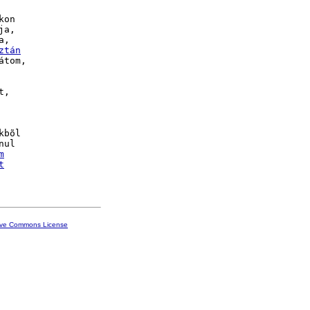
kon

a,

,

ztán
átom,

,

kbõl

ul

m
t
ive Commons License