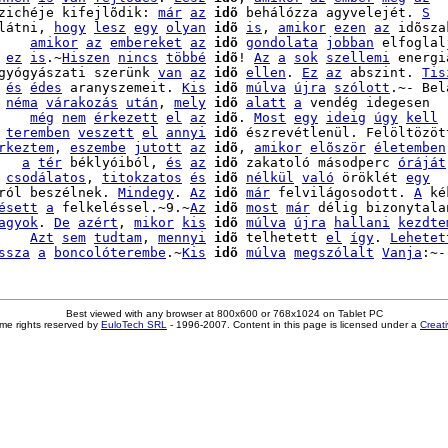
zichéje kifejlõdik: 
már
az
idõ
 behálózza agyvelejét. 
S
látni, 
hogy
lesz
egy
olyan
idõ
is
, 
amikor
ezen
az
 idõsza
    
amikor
az
embereket
az
idõ
gondolata
jobban
 elfoglalj
 
ez
is
.~
Hiszen
nincs
többé
idõ
! 
Az
a
sok
szellemi
 energia
gyógyászati szerünk 
van
az
idõ
ellen
. 
Ez
az
 abszint. 
Tis
 
és
édes
 aranyszemeit. 
Kis
idõ
múlva
újra
szólott
.~- Bel
 
néma
várakozás
után
, 
mely
idõ
alatt
a
 vendég idegesen

    
még
nem
érkezett
el
az
idõ
. 
Most
egy
ideig
úgy
kell
 
teremben
veszett
el
annyi
idõ
 észrevétlenül. Felöltözött
rkeztem
, 
eszembe
jutott
az
idõ
, 
amikor
elõször
életemben
   
a
tér
 béklyóiból, 
és
az
idõ
 zakatoló másodperc 
óráját
 
csodálatos
, 
titokzatos
és
idõ
nélkül
való
 öröklét 
egy
ról beszélnek. 
Mindegy
. 
Az
idõ
már
 felvilágosodott. 
A
 ké
ésett
a
 felkeléssel.~9.~
Az
idõ
most
már
 délig bizonytalan
agyok
. 
De
azért
, 
mikor
kis
idõ
múlva
újra
hallani
kezdte
    
Azt
sem
tudtam
, 
mennyi
idõ
 telhetett 
el
így
. 
Lehetet
ssza
a
boncolóterembe
.~
Kis
idõ
múlva
megszólalt
Vanja
Best viewed with any browser at 800x600 or 768x1024 on Tablet PC
me rights reserved by
EuloTech SRL
- 1996-2007. Content in this page is licensed under a
Creat