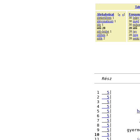
Tab
Alphabetical
[
«
»
]
Frequen
idekerültem
1
30
leány
idevonatkozó
1
30
majd
ido
1
30
miko
idõ 28
28 idõ
idõ-õrület
1
28
így
idõben
3
28
öreg
idõk
2
28
senki
Rész
 1 
  5
|           
 2 
  5
|           
 3 
  5
|           
 4 
  5
|           
 5 
  5
|          
h
 6 
  5
|           
 7 
  5
|           
 8 
  5
|           
 9 
  5
|      gyerm
10
  5
|           
11 
  5
|          
i