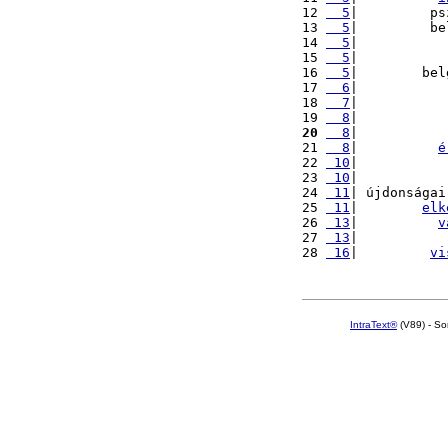
12 
  5
|         ps
13 
  5
|         be
14 
  5
|           
15 
  5
|           
16 
  5
|        bel
17 
  6
|           
18 
  7
|           
19 
  8
|           
20
  8
|           
21 
  8
|          
é
22 
 10
|           
23 
 10
|           
24 
 11
| újdonságai
25 
 11
|        
elk
26 
 13
|          
v
27 
 13
|           
28 
 16
|         
vi
IntraText®
(V89) - So