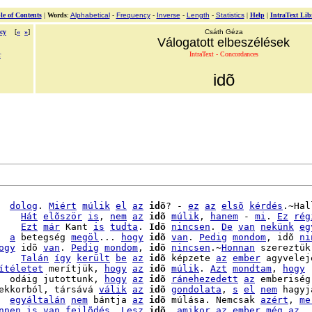
le of Contents
|
Words
:
Alphabetical
-
Frequency
-
Inverse
-
Length
-
Statistics
|
Help
|
IntraText Lib
cy
[
«
»
]
Csáth Géza
Válogatott elbeszélések
IntraText - Concordances
r
idõ
  
dolog
. 
Miért
múlik
el
az
idõ
? - 
ez
az
elsõ
kérdés
.~Hal
    
Hát
elõször
is
, 
nem
az
idõ
múlik
, 
hanem
 - 
mi
. 
Ez
rég
    
Ezt
már
 Kant 
is
tudta
. 
Idõ
nincsen
. 
De
van
nekünk
eg
  
a
 betegség 
megöl
... 
hogy
idõ
van
. 
Pedig
mondom
, idõ 
ni
ogy
 idõ 
van
. 
Pedig
mondom
, 
idõ
nincsen
.~
Honnan
 szereztük

    
Talán
így
került
be
az
idõ
 képzete 
az
ember
 agyvelej
ítéletet
 merítjük, 
hogy
az
idõ
múlik
. 
Azt
mondtam
, 
hogy
  odáig jutottunk, 
hogy
az
idõ
ránehezedett
az
 emberiségr
ekkorból, társává 
válik
az
idõ
gondolata
, 
s
el
nem
  
egyáltalán
nem
 bántja 
az
idõ
 múlása. Nemcsak 
azért
, 
me
nnen
is
van
fejlõdés
. 
Lesz
idõ
, 
amikor
az
ember
még
az