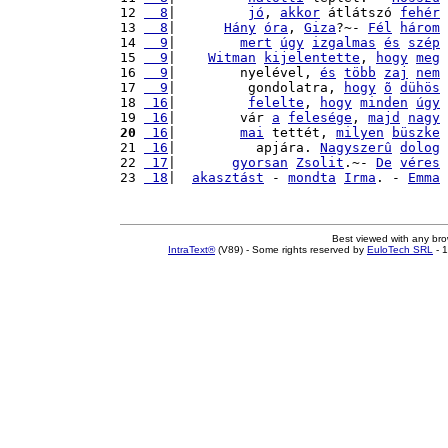
12 
  8
|         
jó
, 
akkor
 átlátszó 
fehér
13 
  8
|      
Hány
óra
, 
Giza
?~- 
Fél
három
14 
  9
|        
mert
úgy
izgalmas
és
szép
15 
  9
|    
Witman
kijelentette
, 
hogy
meg
16 
  9
|        nyelével, 
és
több
zaj
nem
17 
  9
|         gondolatra, 
hogy
õ
dühös
18 
 16
|         
felelte
, 
hogy
minden
úgy
19 
 16
|        vár 
a
felesége
, 
majd
nagy
20
 16
|        
mai
 tettét, 
milyen
büszke
21 
 16
|          apjára. 
Nagyszerû
dolog
22 
 17
|       
gyorsan
Zsolit
.~- 
De
véres
23 
 18
|  
akasztást
 - 
mondta
Irma
. - 
Emma
Best viewed with any br
IntraText®
(V89) - Some rights reserved by
EuloTech SRL
- 1