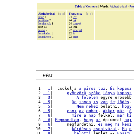
Table of Contents
|
Words
:
Alphabetical
-
Fr
Alphabetical
[
«
»
]
Frequency
[
«
»
]
leste
1
24
lett
lesütötte
2
24
mi
lesuhantak
1
24
vagyok
lesz 23
23 lesz
lesz-e
2
22
amelyet
leszakadni
1
22
át
leszakítom
1
22
azért
Rész
 1 
  1
|  csókolja 
a
piros
tûz
. 
És
kopasz
 2 
  1
|      
gyönyörû
szõke
lánya
kopasz
 3 
  3
|          
A
félelem
 egyre erõsebb 
 4 
  5
|        
De
innen
is
van
fejlõdés
. 
 5 
  5
|          
Nem
nehéz
 belátni, 
hogy
 6 
  5
|      
esni
az
ember
. 
Akkor
már
jó
 7 
  6
|        
mire
a
nap
 felkel, 
már
ki
 8 
  6
| 
Megmondtam
, 
hogy
az
 ópiummal 
baj
 9 
  6
|      megfürdetni, 
és
még
ma
kész
10
  7
|        
kérdéses
csontvázat
. 
Majd
11 
  8
|         
halotti
 leplet.~- 
Hosszú