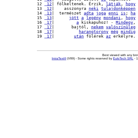
12 
 12
| fölkeltenek. Érzik, 
látják
, 
hogy
13 
 12
|    asszonyra 
neki
tulajdonképpen
14 
 13
|  természet 
adta
joga
enni
is
; 
ha
15 
 13
|      
jött
a
legény
mondani
, 
hogy
16 
 17
|         
a
 kiskapuhoz! - 
Mindegy
, 
17 
 17
|       bajtól, 
nekem
valószínûleg
18 
 17
|          
harangtorony
még
mindig
19 
 17
|        
után
 fölérek 
az
 erkélyre. 
Best viewed with any br
IntraText®
(V89) - Some rights reserved by
EuloTech SRL
- 1