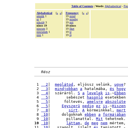
Table of Contents
|
Words
:
Alphabetical
-
Fr
Alphabetical
[
«
»
]
Frequency
[
«
»
]
nézzük
1
19
mind
ni
2
19
mindig
nikoláj
3
19
mit
nincs 19
19 nincs
nincsen
3
19
õket
nincsenek
1
19
te
nini
1
19
új
Rész
 1 
  2
|  
meglátod
, eljössz velünk, 
ugye
? 
 2 
  3
|  
mindjobban
a
 hatalmába, 
és
hogy
 3 
  4
|  száráról. 
S
a
levelek
is
.~
Ebben
 4 
  5
|       sebészet 
hasonló
 esetekben 
 5 
  5
|      föltevés, 
amelyre
abszolúte
 6 
  5
|     
Egyszerû
pedig
ez
is
.~
Hiszen
 7 
  8
|        
sírt
. 
A
 körmeinkkel, 
mert
 8 
 10
|     dolgoknak 
ebben
a
formájában
 9 
 10
|       pillanattal. 
Mit
 tehetnek. 
10
 10
|       
láttam
, 
de
meg
nem
 mértem, 
11 
 10
|   szagolt, ízlelt 
és
 tapintott - 