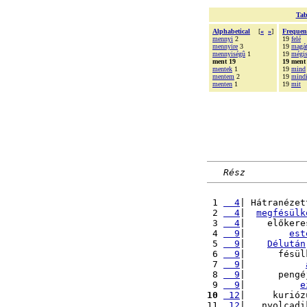
Tab
Alphabetical
[
«
»
]
Frequen
mennyi
2
19
felé
mennyire
3
19
magá
mennyiségû
1
19
mégi
ment 19
19 ment
mentek
1
19
mind
mentem
2
19
mind
menten
1
19
mit
Rész
 1 
  4
| Hátranézet
 2 
  4
|  
megfésülk
 3 
  4
|    előkere
 4 
  9
|        
est
 5 
  9
|    
Délután
 6 
  9
|      fésül
 7 
  9
|           
 8 
  9
|      pengé
 9 
  9
|          
e
10
 12
|     kurióz
11 
 12
|   nyolcadi