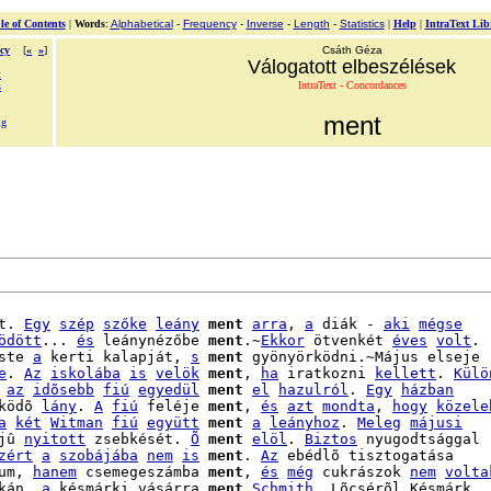
le of Contents
|
Words
:
Alphabetical
-
Frequency
-
Inverse
-
Length
-
Statistics
|
Help
|
IntraText Lib
cy
[
«
»
]
Csáth Géza
Válogatott elbeszélések
t
IntraText - Concordances
s
ment
ig
t. 
Egy
szép
szőke
leány
ment
arra
, 
a
 diák - 
aki
mégse
ödött
... 
és
 leánynézőbe 
ment
.~
Ekkor
 ötvenkét 
éves
volt
.

ste 
a
 kerti kalapját, 
s
ment
 gyönyörködni.~Május elseje

e
. 
Az
iskolába
is
velök
ment
, 
ha
 iratkozni 
kellett
. 
Külö
az
idõsebb
fiú
egyedül
ment
el
hazulról
. 
Egy
házban
ködõ 
lány
. 
A
fiú
 feléje 
ment
, 
és
azt
mondta
, 
hogy
közele
a
két
Witman
fiú
együtt
ment
a
leányhoz
. 
Meleg
májusi
jû 
nyitott
 zsebkését. 
Õ
ment
elöl
. 
Biztos
 nyugodtsággal

zért
a
szobájába
nem
is
ment
. 
Az
um, 
hanem
 csemegeszámba 
ment
, 
és
még
 cukrászok 
nem
volta
kán, 
a
 késmárki vásárra 
ment
Schmith
. Lõcsérõl Késmárk
