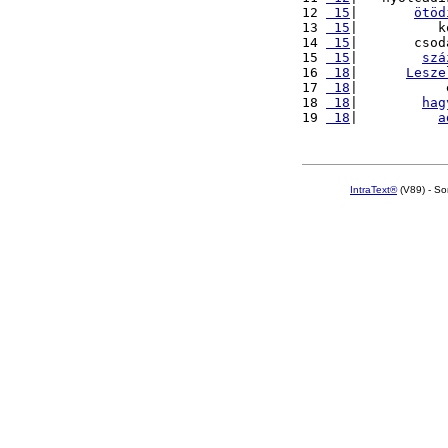
12 
 15
|       
ötöd
13 
 15
|          k
14 
 15
|       csod
15 
 15
|        
szá
16 
 18
|      
Lesze
17 
 18
|           
18 
 18
|        
hag
19 
 18
|          
a
IntraText®
(V89) - So