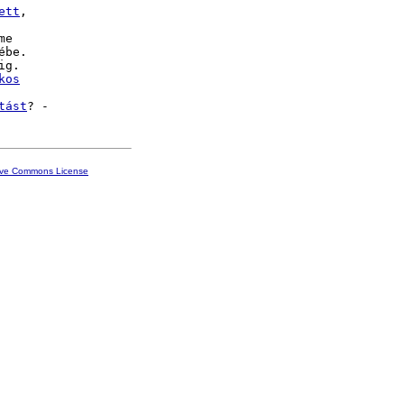
ett
,

e

be.

ig.

kos
tást
ive Commons License