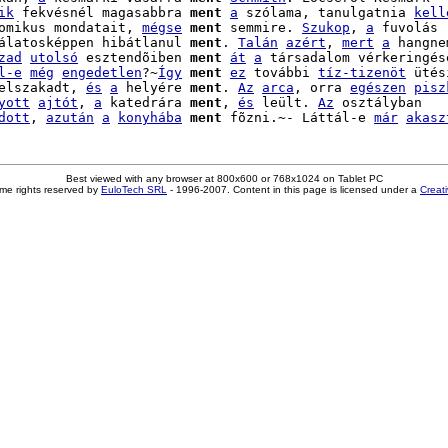
ik
 fekvésnél magasabbra 
ment
a
 szólama, tanulgatnia 
kell
omikus mondatait, 
mégse
ment
 semmire. 
Szukop
, 
a
 fuvolás

álatosképpen hibátlanul 
ment
. 
Talán
azért
, 
mert
a
 hangnem
zad
utolsó
 esztendõiben 
ment
át
a
 társadalom vérkeringésé
l-e
még
engedetlen
?~
Így
ment
ez
 további 
tíz-tizenöt
 ütés
elszakadt, 
és
a
 helyére 
ment
. 
Az
arca
, orra 
egészen
pisz
yott
ajtót
, 
a
 katedrára 
ment
, 
és
 leült. 
Az
 osztályban

dott
, 
azután
a
konyhába
ment
 fõzni.~- Láttál-e 
már
akasz
Best viewed with any browser at 800x600 or 768x1024 on Tablet PC
me rights reserved by
EuloTech SRL
- 1996-2007. Content in this page is licensed under a
Creat