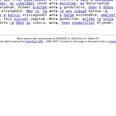
ben
, 
az
iskolából
 jövet 
arra
kerültek
, 
és
 besurrantak

aladnak. Örömet 
éreztek
arra
a
 gondolatra, 
hogy
õ
dühös
 eltengõdik. 
Még
jó
, 
ha
arra
jõ
egy
század
 katona.~
A
s
a
kocsis
 visszagondol 
arra
a
három
 esztendõre, 
amelyet
, fájó 
szívvel
 vágytak.~
Arra
 gondoltak, 
milyen
jó
volna
ette 
rá
õket
az
 ivásra, 
arra
, 
hogy
nyomorultul
Best viewed with any browser at 800x600 or 768x1024 on Tablet PC
me rights reserved by
EuloTech SRL
- 1996-2007. Content in this page is licensed under a
Creat