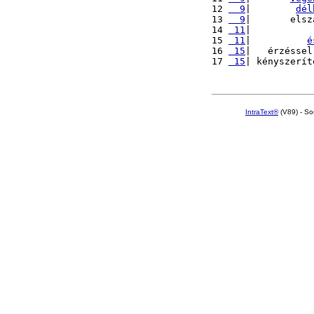
12 
  9
|        
dél
13 
  9
|       elsz
14 
 11
|           
15 
 11
|          
é
16 
 15
|   érzéssel
17 
 15
| kényszerít
IntraText®
(V89) - So