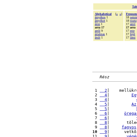
Tab
Alphabetical
[
«
»
]
Frequen
árnyékos
1
18
semm
árnyékot
1
18
tiszta
áron
1
17
amit
arra 17
17 arra
arról
9
17
este
ártalmas
1
17
fejét
árult
1
17
látni
Rész
 1 
  2
|    mellükr
 2 
  4
|         
Eg
 3 
  4
|           
 4 
  5
|         
Az
 5 
  5
|           
 6 
  6
|      
örega
 7 
  6
|           
 8 
  8
|       tõle
 9 
  8
|     
fagyos
10
  9
|      vetkõ
11 
  9
|       
végé