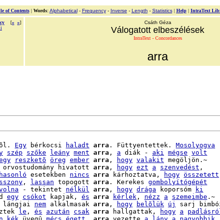
le of Contents
|
Words
:
Alphabetical
-
Frequency
-
Inverse
-
Length
-
Statistics
|
Help
|
IntraText Lib
cy
[
«
»
]
Csáth Géza
i
Válogatott elbeszélések
IntraText - Concordances
arra
õl. 
Egy
 bérkocsi 
haladt
arra
. Füttyentettek. 
Mosolyogva
y
szép
szőke
leány
ment
arra
, 
a
 diák - 
aki
mégse
volt
egy
reszketõ
öreg
ember
arra
, 
hogy
valakit
 megöljön.~

 orvostudomány hivatott 
arra
, 
hogy
ezt
a
szenvedést
,

hasonló
 esetekben 
nincs
arra
 kárhoztatva, 
hogy
összetett
sszony
, 
lassan
 topogott 
arra
. Kerekes 
gombolyítógépét
volna
 - tekintet 
nélkül
arra
, 
hogy
drága
 koporsóm 
ki
d 
egy
csókot
 kapjak, 
és
arra
kérlek
, 
nézz
a
szemeimbe
.~

 lángjai 
nem
 alkalmasak 
arra
, 
hogy
belõlük
új
ztek 
le
, 
és
azután
csak
arra
 hallgattak, 
hogy
a
padlásró
n
kék
 üvegû 
mécs
égett
, 
arra
 vezette 
a
lány
a
nagyobbik