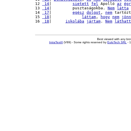
12 
 14
|         
sietett
fel
 Apolló 
az
égr
13 
 14
|         pusztaságokba. 
Nem
látta
14 
 17
|         
egész
dolgot
, 
nem
 tartózt
15 
 18
|             
láttam
, 
hogy
nem
jönn
16 
 18
|      
iskolába
jártam
. 
Nem
láthatt
Best viewed with any br
IntraText®
(V89) - Some rights reserved by
EuloTech SRL
- 1