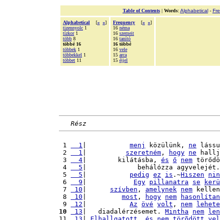
Table of Contents
|
Words
:
Alphabetical
-
Fr
Alphabetical
[
«
»
]
Frequency
[
«
»
]
tizennyolc
1
16
néma
tízkor
1
16
szemeit
több
8
16
tanító
többé 16
16 többé
többek
1
16
vele
többekkel
1
15
arca
többet
11
15
éjjel
Rész
 1 
  1
|           
menj
 közülünk, 
ne
 lássu
 2 
  1
|          
szeretném
, 
hogy
ne
 hallj
 3 
  4
|        kilátásba, 
és
ő
nem
 törődö
 4 
  5
|             behálózza agyvelejét.
 5 
  5
|           
pedig
ez
is
.~
Hiszen
nin
 6 
  9
|            
Egy
pillanatra
se
kerü
 7 
 10
|      
szívben
, 
amelynek
nem
 kellen
 8 
 10
|         
most
, 
hogy
nem
hasonlítan
 9 
 12
|           
Az
övé
volt
, 
nem
lehete
10
 13
|   diadalérzésemet. 
Mintha
nem
len
11 
 13
| 
Elhallgatott
, 
és
nem
törõdött
vel