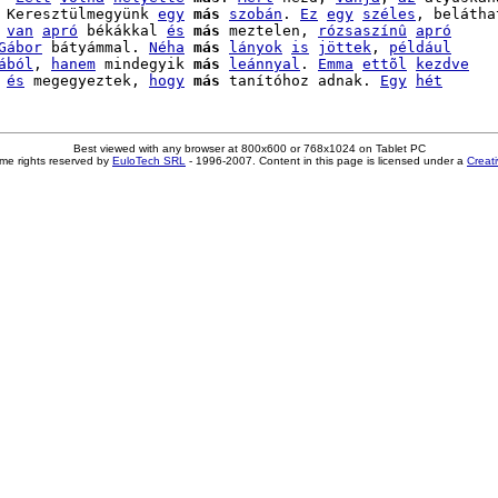
 Keresztülmegyünk 
egy
más
szobán
. 
Ez
egy
széles
, belátha
van
apró
 békákkal 
és
más
 meztelen, 
rózsaszínû
apró
Gábor
 bátyámmal. 
Néha
más
lányok
is
jöttek
, 
például
ából
, 
hanem
 mindegyik 
más
leánnyal
. 
Emma
ettõl
kezdve
 
és
 megegyeztek, 
hogy
más
 tanítóhoz adnak. 
Egy
hét
Best viewed with any browser at 800x600 or 768x1024 on Tablet PC
me rights reserved by
EuloTech SRL
- 1996-2007. Content in this page is licensed under a
Creat