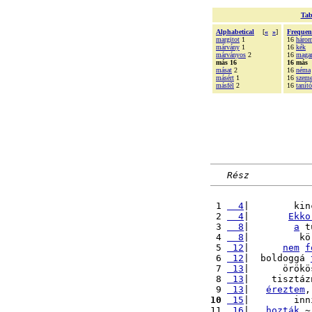
Tab
Alphabetical
[
«
»
]
Frequen
margitot
1
16
háro
márvány
1
16
kék
márványos
2
16
mag
más 16
16 más
másat
2
16
néma
másért
1
16
szeme
másfél
2
16
tanító
Rész
 1 
  4
|        kin
 2 
  4
|       
Ekko
 3 
  8
|        
a
 t
 4 
  8
|         kö
 5 
 12
|      
nem
f
 6 
 12
|  boldoggá 
 7 
 13
|      örökö
 8 
 13
|    tisztáz
 9 
 13
|   
éreztem
,
10
 15
|        inn
11 
 16
|   
hozták
.~