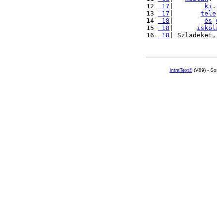
12 
 17
|        
ki
.
13 
 17
|       
tele
14 
 18
|        
és
15 
 18
|      
iskol
16 
 18
| Szladeket,
IntraText®
(V89) - So