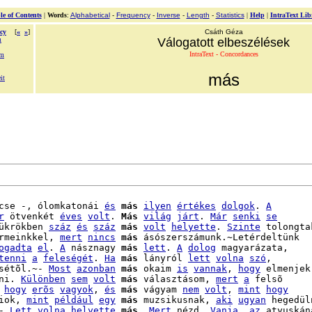
le of Contents
|
Words
:
Alphabetical
-
Frequency
-
Inverse
-
Length
-
Statistics
|
Help
|
IntraText Lib
cy
[
«
»
]
Csáth Géza
m
Válogatott elbeszélések
IntraText - Concordances
am
más
it
cse -, ólomkatonái 
és
más
ilyen
értékes
dolgok
. 
A
r
 ötvenkét 
éves
volt
. 
Más
világ
járt
. 
Már
senki
se
ükrökben 
száz
és
száz
más
volt
helyette
. 
Szinte
 tolongtak
rmeinkkel, 
mert
nincs
más
 ásószerszámunk.~Letérdeltünk

ogadta
el
. 
A
 násznagy 
más
lett
. 
A
dolog
 magyarázata,

tenni
a
feleségét
. 
Ha
más
 lányról 
lett
volna
szó
,

sétõl.~- 
Most
azonban
más
 okaim 
is
vannak
, 
hogy
 elmenjek

ni. 
Különben
sem
volt
más
 választásom, 
mert
a
 felsõ

 
hogy
erõs
vagyok
, 
és
más
 vágyam 
nem
volt
, 
mint
hogy
iok, 
mint
például
egy
más
 muzsikusnak, 
aki
ugyan
 hegedüln
- 
Lett
volna
helyette
más
. 
Mert
 nézd, 
Vanja
, 
az
 atyuskána