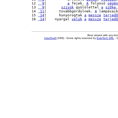
12 
  9
|          
a
 fejek. 
A
 folyosó 
végén
13 
  9
|       
szívük
 gyûlölettel 
a
szõke
,
14 
 11
|      továbbgördülnek. 
A
 lámpásaik
15 
 14
|      hunyorogtak 
a
messze
terjedõ
16 
 14
|    nyargal 
velük
a
messze
terjedõ
Best viewed with any br
IntraText®
(V89) - Some rights reserved by
EuloTech SRL
- 1