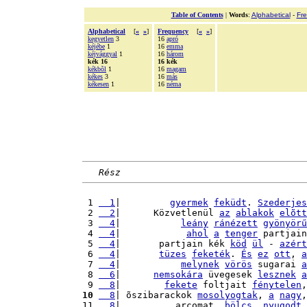
Table of Contents
|
Words
:
Alphabetical
-
Fr
Alphabetical
[
«
»
]
Frequency
[
«
»
]
kegyetlen
3
16
apró
kéjébe
1
16
emma
kéjvággyal
1
16
három
kék 16
16 kék
kékbõl
1
16
magam
kékes
3
16
más
kékesen
1
16
néma
Rész
 1 
  1
|         
gyermek
feküdt
. 
Szederjes
 2 
  2
|      Közvetlenül 
az
ablakok
elõtt
 3 
  4
|           
leány
ránézett
gyönyörű
 4 
  4
|            
ahol
a
tenger
 partjain
 5 
  4
|       partjain kék 
köd
ül
 - 
azért
 6 
  4
|       
tüzes
feketék
. 
És
ez
ott
, 
a
 7 
  4
|           
melynek
vörös
 sugarai 
a
 8 
  6
|      
nemsokára
 üvegesek 
lesznek
a
 9 
  8
|        
fekete
 foltjait 
fénytelen
,
10
  8
| õszibarackok 
mosolyogtak
, 
a
nagy
,
11 
  8
|          arcomat, 
bölcs
, 
nyugodt
,