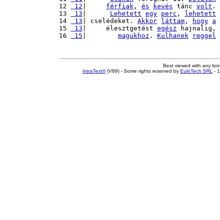
12 
 12
|     
férfiak
, 
és
kevés
 tánc 
volt
. 
13 
 13
|      
Lehetett
egy
perc
, 
lehetett
14 
 13
| cselédeket. 
Akkor
láttam
, 
hogy
a
15 
 13
|     élesztgetést 
egész
 hajnalig, 
16 
 15
|        
magukhoz
. 
Kulhanek
reggel
Best viewed with any br
IntraText®
(V89) - Some rights reserved by
EuloTech SRL
- 1