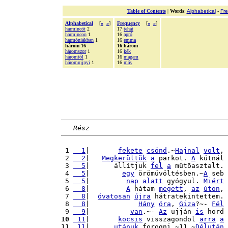
Table of Contents
|
Words
:
Alphabetical
-
Fr
Alphabetical
[
«
»
]
Frequency
[
«
»
]
harmincöt
2
17
tehát
harmincon
1
16
apró
harmóniákban
1
16
emma
három 16
16 három
háromszor
1
16
kék
háromtól
1
16
magam
háromujjnyi
1
16
más
Rész
 1 
  1
|       
fekete
csönd
.~
Hajnal
volt
, 
 2 
  2
|   
Megkerültük
a
 parkot. 
A
 kútnál 
 3 
  5
|      állítjuk 
fel
a
 mûtõasztalt. 
 4 
  5
|        
egy
 örömüvöltésben.~
A
 seb 
 5 
  5
|         
nap
alatt
 gyógyul. 
Miért
 6 
  8
|         
A
 hátam 
megett
, 
az
úton
, 
 7 
  8
|  
óvatosan
újra
 hátratekintettem. 
 8 
  8
|            
Hány
óra
, 
Giza
?~- 
Fél
 9 
  9
|          
van
.~- 
Az
 ujján 
is
 hord 
10
 11
|       
kocsis
 visszagondol 
arra
a
11 
 11
|      
utánuk
 forogni.~11.~
Délután