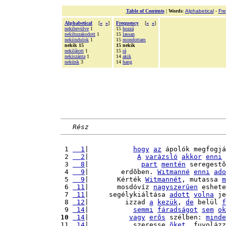
Table of Contents
|
Words
:
Alphabetical
-
Fr
Alphabetical
[
«
»
]
Frequency
[
«
»
]
nekihevülve
1
15
hozzá
nekihuzakodott
1
15
lassan
nekiindulok
1
15
mondottam
nekik 15
15 nekik
nekilátott
1
15
rá
nekiszánta
1
14
akik
nekünk
3
14
hang
Rész
 1 
  1
|           
hogy
az
 ápolók megfogjá
 2 
  2
|            
A
varázsló
akkor
enni
 3 
  8
|             
part
mentén
 seregestõ
 4 
  9
|        erdõben. 
Witmanné
enni
ado
 5 
  9
|       Kérték 
Witmannét
, mutassa 
m
 6 
 11
|       mosdóvíz 
nagyszerûen
 eshete
 7 
 11
|     segélykiáltása 
adott
volna
 je
 8 
 12
|         izzad 
a
kezük
, 
de
 belül 
f
 9 
 14
|           
semmi
fáradságot
sem
ok
10
 14
|          
vagy
erõs
 szélben: 
minde
11 
 14
|           szeresse 
õket
, fuvolázz