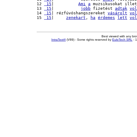
12 
 15
|          
Ami
a
 muzsikusokat illet
13 
 15
|           
jobb
 fizetést 
adtak
vol
14 
 15
| rézfúvóshangszereket 
vásárolt
vol
15 
 15
|     
zenekart
, 
ha
érdemes
lett
vol
Best viewed with any br
IntraText®
(V89) - Some rights reserved by
EuloTech SRL
- 1