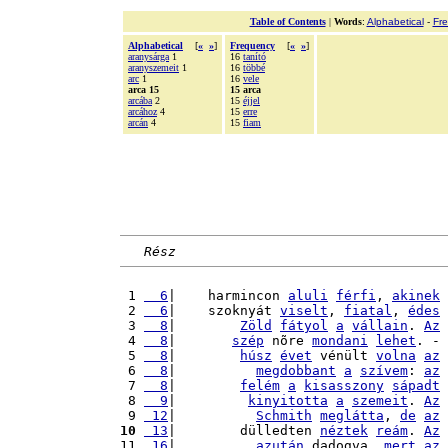
Table of Contents
|
Words
:
Alphabetical
-
Fr
Alphabetical
[
«
»
]
Frequency
[
«
»
]
aranysárga
1
16
tanító
aranyszemeit
1
16
többé
arc
1
16
vele
arca 15
15 arca
arcába
2
15
éjjel
arcához
4
15
erre
arcán
4
15
fiam
Rész
 1 
  6
|    harmincon 
aluli
férfi
, 
akinek
 2 
  6
|    szoknyát 
viselt
, 
fiatal
, 
édes
 3 
  8
|        
Zöld
fátyol
a
vállain
. 
Az
 4 
  8
|       
szép
 nõre 
mondani
lehet
. - 
 5 
  8
|        
húsz
évet
 vénült 
volna
az
 6 
  8
|          
megdobbant
a
szívem
: 
az
 7 
  8
|        
felém
a
kisasszony
sápadt
 8 
  9
|         
kinyitotta
a
szemeit
. 
Az
 9 
 12
|          
Schmith
meglátta
, 
de
az
10
 13
|        dülledten 
néztek
reám
. 
Az
11 
 16
|          
azután
 dadogva, 
mert
az