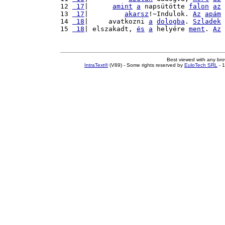
12 
 17
|      
amint
a
 napsütötte 
falon
az
13 
 17
|         
akarsz
!~Indulok. 
Az
apám
14 
 18
|     avatkozni 
a
dologba
. 
Szladek
15 
 18
| elszakadt, 
és
a
 helyére 
ment
. 
Az
Best viewed with any br
IntraText®
(V89) - Some rights reserved by
EuloTech SRL
- 1