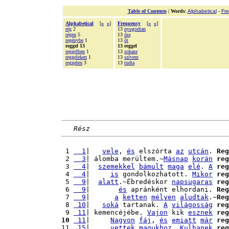
Table of Contents
|
Words
:
Alphabetical
-
Fr
Alphabetical
[
«
»
]
Frequency
[
«
»
]
rég
2
13
nyugodtan
régen
5
13
óra
regénybe
1
13
õt
reggel 13
13 reggel
reggelben
1
13
sohase
reggeleken
1
13
szívem
reggelen
3
13
tudta
Rész
 1 
  1
|   
vele
, 
és
 elszórta 
az
utcán
. 
Reg
 2 
  3
| álomba merültem.~
Másnap
korán
reg
 3 
  4
|  
szemekkel
bámult
maga
elé
. 
A
reg
 4 
  4
|     
is
 gondolkozhatott. 
Mikor
reg
 5 
  9
|  
alatt
.~Ébredéskor 
napsugaras
reg
 6 
  9
|       
és
 apránként elhordani. 
Reg
 7 
  9
|      
a
ketten
mélyen
aludtak
.~
Reg
 8 
 10
|   
soká
 tartanak. 
A
világosság
reg
 9 
 11
| kemencéjébe. 
Vajon
 kik 
esznek
reg
10
 11
|     
Nagyon
fáj
, 
és
emiatt
már
reg
11 
 15
|     
vettek
magukhoz
. 
Kulhanek
reg