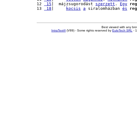
12 
 15
|  májzsugorodást 
szerzett
. 
Egy
reg
13 
 18
|     
kocsis
a
 siralomházban 
és
reg
Best viewed with any br
IntraText®
(V89) - Some rights reserved by
EuloTech SRL
- 1