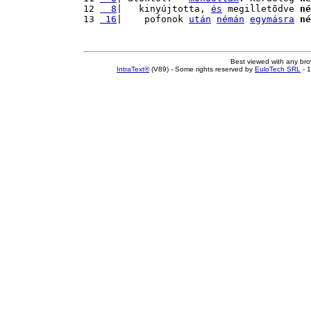
12 
  8
|   kinyújtotta, 
és
 megilletõdve 
né
13 
 16
|    pofonok 
után
némán
egymásra
né
Best viewed with any br
IntraText®
(V89) - Some rights reserved by
EuloTech SRL
- 1