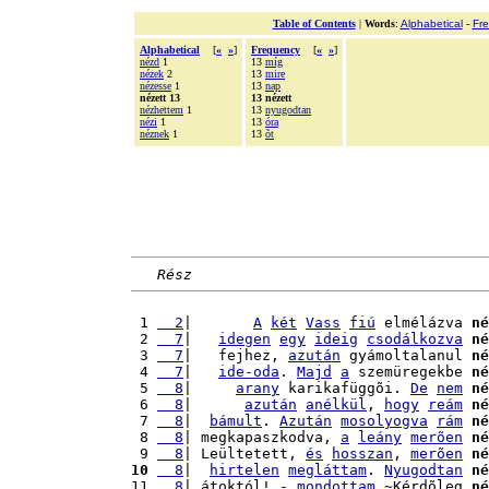
Table of Contents
|
Words
:
Alphabetical
-
Fr
Alphabetical
[
«
»
]
Frequency
[
«
»
]
nézd
1
13
míg
nézek
2
13
mire
nézesse
1
13
nap
nézett 13
13 nézett
nézhettem
1
13
nyugodtan
nézi
1
13
óra
néznek
1
13
õt
Rész
 1 
  2
|       
A
két
Vass
fiú
 elmélázva 
né
 2 
  7
|   
idegen
egy
ideig
csodálkozva
né
 3 
  7
|   fejhez, 
azután
 gyámoltalanul 
né
 4 
  7
|   
ide-oda
. 
Majd
a
 szemüregekbe 
né
 5 
  8
|     
arany
 karikafüggõi. 
De
nem
né
 6 
  8
|      
azután
anélkül
, 
hogy
reám
né
 7 
  8
|  
bámult
. 
Azután
mosolyogva
rám
né
 8 
  8
| megkapaszkodva, 
a
leány
merõen
né
 9 
  8
| Leültetett, 
és
hosszan
, 
merõen
né
10
  8
|  
hirtelen
megláttam
. 
Nyugodtan
né
11 
  8
| átoktól! - 
mondottam
.~Kérdõleg 
né