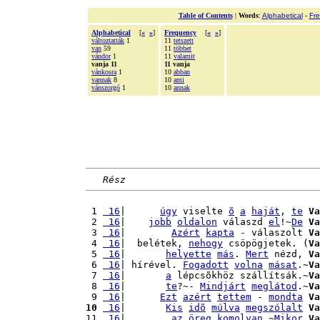
Table of Contents
|
Words
:
Alphabetical
-
Fr
Alphabetical
[
«
»
]
Frequency
[
«
»
]
változtatták
1
11
tetszett
van
59
11
többet
vándor
1
11
valamit
vanja 11
11 vanja
vánkosra
1
10
abban
vannak
8
10
ami
vánszorgó
1
10
annak
Rész
 1 
 16
|      
úgy
 viselte 
õ
a
haját
, 
te
Va
 2 
 16
|    
jobb
oldalon
 válaszd 
el
!~
De
Va
 3 
 16
|        
Azért
kapta
 - válaszolt 
Va
 4 
 16
|  belétek, 
nehogy
 csöpögjetek. (
Va
 5 
 16
|       
helyette
más
. 
Mert
 nézd, 
Va
 6 
 16
| hírével. 
Fogadott
volna
másat
.~
Va
 7 
 16
|       
a
 lépcsõkhöz szállítsák.~
Va
 8 
 16
|       
te
?~- 
Mindjárt
meglátod
.~
Va
 9 
 16
|      
Ezt
azért
tettem
 - 
mondta
Va
10
 16
|       
Kis
idõ
múlva
megszólalt
Va
11 
 16
|        
az
öreg
komolyan
.~
Mikor
Va