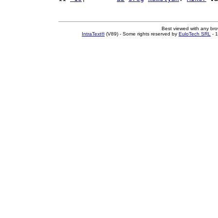
Best viewed with any br
IntraText®
(V89) - Some rights reserved by
EuloTech SRL
- 1